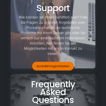
Support
Wie können wir Ihnen behilflich sein? Falls
Sie Fragen zu unseren Angeboten oder
Produkten haben, es technische
Probleme mit ihrem Server gibt oder Sie
einfach nur eine Nachricht hinterlassen
möchten, hier finden Sie alle
Möglichkeiten mit uns in Kontakt zu
treten.
Kontaktmöglichkeiten
Frequently
Asked
Questions