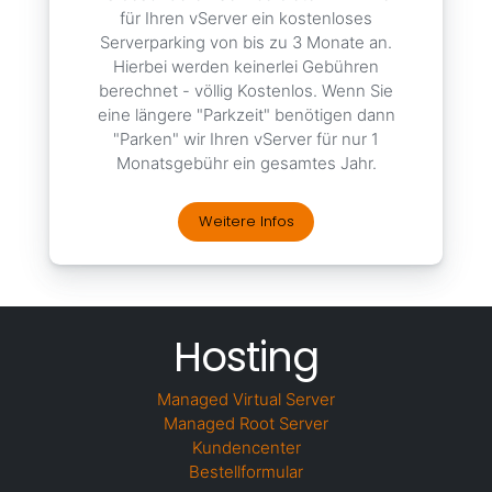
für Ihren vServer ein kostenloses
Serverparking von bis zu 3 Monate an.
Hierbei werden keinerlei Gebühren
berechnet - völlig Kostenlos. Wenn Sie
eine längere "Parkzeit" benötigen dann
"Parken" wir Ihren vServer für nur 1
Monatsgebühr ein gesamtes Jahr.
Weitere Infos
Hosting
Managed Virtual Server
Managed Root Server
Kundencenter
Bestellformular