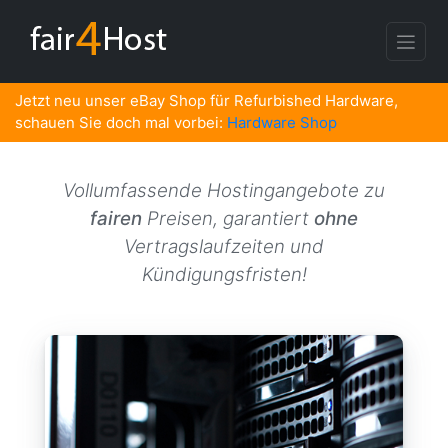
Jetzt neu unser eBay Shop für Refurbished Hardware,
schauen Sie doch mal vorbei:
Hardware Shop
Vollumfassende Hostingangebote zu
fairen
Preisen, garantiert
ohne
Vertragslaufzeiten und
Kündigungsfristen!